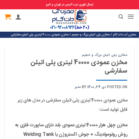
ارسال فوری درب آدرس در تهران و البرز
Ski
t
(20 خط)
92008922-021
conten
مخزن آب دات کام
/
مخازن پلی اتیلن بزرگ و حجیم
/
مخزن عمودی 40000 لیتری پلی اتیلن سفارشی
مخازن پلی اتیلن بزرگ و حجیم
مخزن عمودی 40000 لیتری پلی اتیلن
سفارشی
POSTED ON
دی 24, 1400
BY
مدیر
مخزن عمودی 40000 لیتری پلی اتیلن سفارشی در مدل های زیر
قابل تولید است:
مخزن چهل هزار 40000 لیتری عمودی بلند دارای ساپورت فلزی به
روش روتومولدینگ + جوش اکستروژن یا
Welding Tank