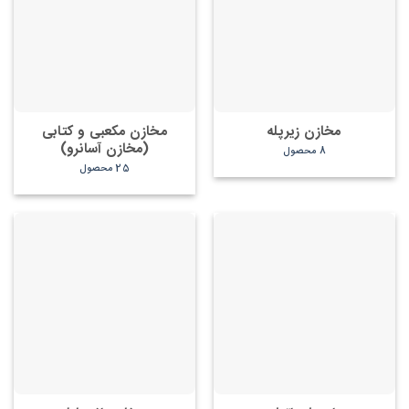
مخازن زیرپله
مخازن مکعبی و کتابی
(مخازن آسانرو)
8 محصول
25 محصول