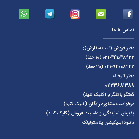
تماس با ما
دفتر فروش (ثبت سفارش):
021-44548922
(10 خط)
021-92008922
(20 خط)
دفتر کارخانه:
01133681388
گفتگو با تلگرام (کلیک کنید)
درخواست مشاوره رایگان (کلیک کنید)
پذیرش نمایندگی و عاملیت فروش (کلیک کنید)
دانلود اپلیکیشن پلاستولینک