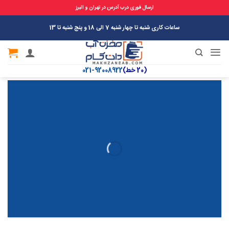
ارسال فوری درب آدرس در تهران و البرز
Ski
ساعات کاری شنبه تا چهار شنبه 7 الی 18 و پنج شنبه تا 13
t
conten
(20 خط)
92008922-021