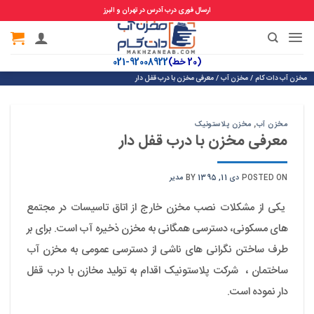
ارسال فوری درب آدرس در تهران و البرز
Ski
t
(20 خط)
92008922-021
conten
مخزن آب دات کام
/
مخزن آب
/
معرفی مخزن با درب قفل دار
مخزن آب
,
مخزن پلاستونیک
معرفی مخزن با درب قفل دار
POSTED ON
دی 11, 1395
BY
مدیر
یکی از مشکلات نصب مخزن خارج از اتاق تاسیسات در مجتمع
های مسکونی، دسترسی همگانی به مخزن ذخیره آب است. برای بر
طرف ساختن نگرانی های ناشی از دسترسی عمومی به مخزن آب
ساختمان ، شرکت پلاستونیک اقدام به تولید مخازن با درب قفل
دار نموده است.