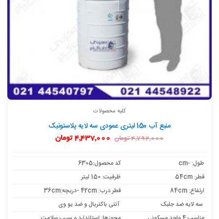
کلیه محصولات
منبع آب 150 لیتری عمودی سه لایه پلاستونیک
قیمت
قیمت
4,437,000
تومان
4,792,000
تومان
اصلی:
فعلی:
4,792,000 تومان
4,437,000 تومان.
بود.
طول: -cm
کد محصول:6305
قطر: 54cm
ظرفیت: 150 لیتر
ارتفاع: 84cm
قطر درب: 42cm -دریچه:36cm
سه لایه ضد جلبک
آنتی باکتریال و ضد یو وی
مناسب 4 واحد مسکونی
مجوزها: استاندارد و سیب سلامت