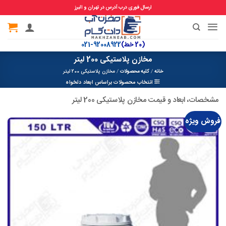
ارسال فوری درب آدرس در تهران و البرز
Ski
t
(20 خط)
92008922-021
conten
مخازن پلاستیکی 200 لیتر
خانه
/
کلیه محصولات
/
مخازن پلاستیکی 200 لیتر
انتخاب محصولات براساس ابعاد دلخواه
مشخصات، ابعاد و قیمت مخازن پلاستیکی 200 لیتر
فروش ویژه