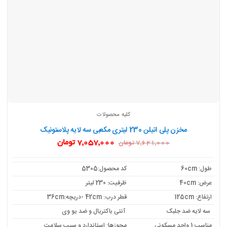
کلیه محصولات
مخزن پلی اتیلن 230 لیتری مکعبی سه لایه پلاستونیک
قیمت
قیمت
7,057,000
تومان
7,621,000
تومان
اصلی:
فعلی:
7,621,000 تومان
7,057,000 تومان.
بود.
طول: 60cm
کد محصول:5305
عرض: 40cm
ظرفیت: 230 لیتر
ارتفاع: 125cm
قطر درب: 42cm -دریچه:36cm
سه لایه ضد جلبک
آنتی باکتریال و ضد یو وی
مناسب 1 واحد مسکونی
مجوزها: استاندارد و سیب سلامت