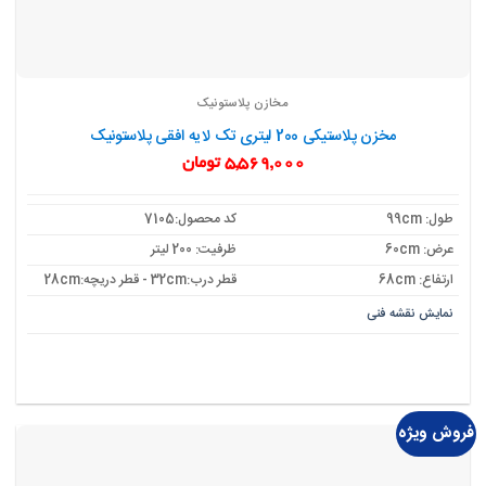
مخازن پلاستونیک
مخزن پلاستیکی 200 لیتری تک لایه افقی پلاستونیک
5,569,000
تومان
طول: 99cm
کد محصول:7105
عرض: 60cm
ظرفیت: 200 لیتر
ارتفاع: 68cm
قطر درب:32cm - قطر دریچه:28cm
نمایش نقشه فنی
فروش ویژه