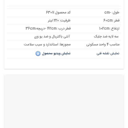
اصلی:
فعلی:
6,083,000 تومان
5,632,000 تومان.
بود.
طول: -cm
کد محصول:6307
قطر: 60cm
ظرفیت: 220 لیتر
ارتفاع: 102cm
قطر درب: 42cm -دریچه:36cm
سه لایه ضد جلبک
آنتی باکتریال و ضد یو وی
مناسب 4 واحد مسکونی
مجوزها: استاندارد و سیب سلامت
نمایش نقشه فنی
نمایش ویدیو محصول