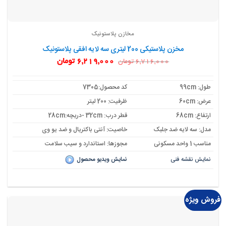
مخازن پلاستونیک
مخزن پلاستیکی 200 لیتری سه لایه افقی پلاستونیک
قیمت
قیمت
6,219,000
تومان
6,716,000
تومان
اصلی:
فعلی:
6,716,000 تومان
6,219,000 تومان.
بود.
طول: 99cm
کد محصول:7305
عرض: 60cm
ظرفیت: 200 لیتر
ارتفاع: 68cm
قطر درب: 32cm -دریچه:28cm
مدل: سه لایه ضد جلبک
خاصیت: آنتی باکتریال و ضد یو وی
مناسب 1 واحد مسکونی
مجوزها: استاندارد و سیب سلامت
نمایش نقشه فنی
نمایش ویدیو محصول
فروش ویژه