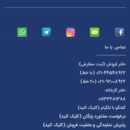
تماس با ما
دفتر فروش (ثبت سفارش):
021-44548922
(10 خط)
021-92008922
(20 خط)
دفتر کارخانه:
01133681388
گفتگو با تلگرام (کلیک کنید)
درخواست مشاوره رایگان (کلیک کنید)
پذیرش نمایندگی و عاملیت فروش (کلیک کنید)