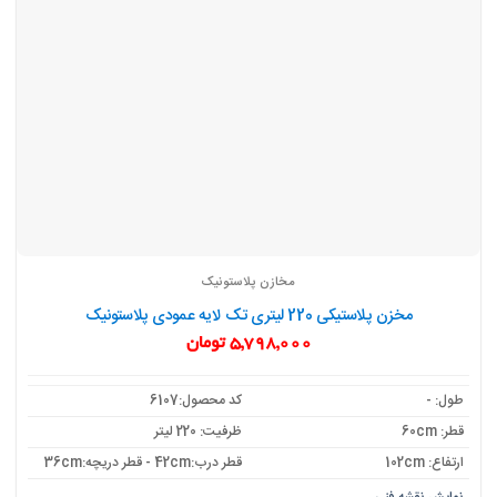
مخازن پلاستونیک
مخزن پلاستیکی 220 لیتری تک لایه عمودی پلاستونیک
5,798,000
تومان
طول: -
کد محصول:6107
قطر: 60cm
ظرفیت: 220 لیتر
ارتفاع: 102cm
قطر درب:42cm - قطر دریچه:36cm