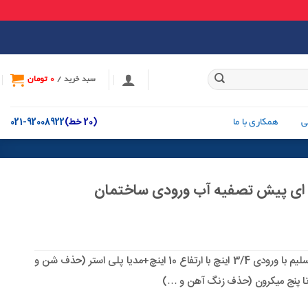
0
تومان
سبد خرید /
(20 خط)
92008922-021
ی
همکاری با ما
ه ای پیش تصفیه آب ورودی ساختمان
هوزینگ 2 مرحله ای اسلیم با ورودی 3/4 اینچ با ارتفاع 10 اینچ+مدیا پلی استر (حذف شن و