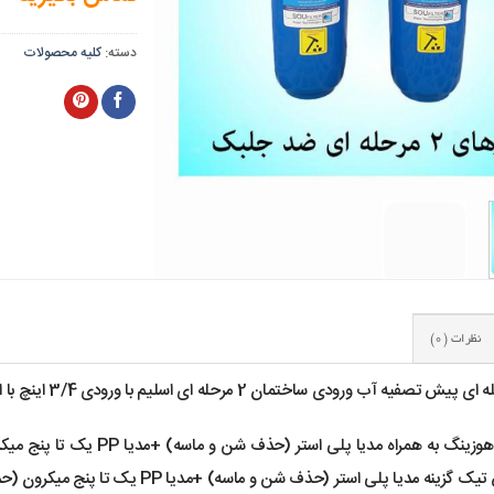
دسته:
کلیه محصولات
نظرات (0)
فیه آب ورودی ساختمان 2 مرحله ای اسلیم با ورودی 3/4 اینچ با ارتفاع 10 اینچ
این فیلتر یا هوزینگ به همر
مدیا پلی استر (حذف شن و ماسه) +مدیا PP یک تا پنج میکرون (حذف زنگ آهن و …) را فعال کنید