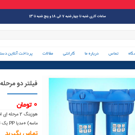
ساعات کاری شنبه تا چهار شنبه 7 الی 18 و پنج شنبه تا 13
گاه
تماس
درباره ما
گارانتی
مقالات
پرداخت آنلاین دست
فیلتر دو مرحل
0
تومان
ماسه) +مدیا PP یک تا پنج میکرون (حذف زنگ آهن و …)
تماس بگیرید