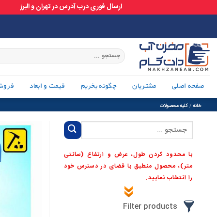
ارسال فوری درب آدرس در تهران و البرز
Ski
t
conten
جستجو
برای:
صفحه اصلی
مشتریان
چگونه بخریم
قیمت و ابعاد
فروش
خانه
/
کلیه محصولات
جستجو
برای:
با محدود کردن طول، عرض و ارتفاع (سانتی
متر)، محصول منطبق با فضای در دسترس خود
را انتخاب نمایید.
Filter products