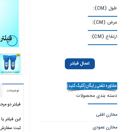
طول (CM):
عرض (CM):
ارتفاع (CM):
اعمال فیلتر
توضیحات
دسته بندی محصولات
فیلتر دو مرحله ای پیش تص
مخازن افقی
مخازن عمودی
ثبت سفارش تیک گزینه 