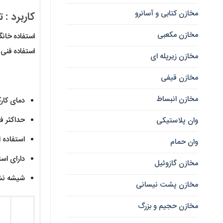
مخازن کتابی و آسانرو
کاربرد : ت
مخازن مکعبی
استفاده خان
استفاده فنی
مخازن زیرپله ای
مخازن قیفی
مخازن انبساط
دمای کارکرد : 4 تا 45 در
حداکثر فشار 
وان پلاستیکی
استفاده 
وان حمام
دارای است
مخازن گازوئیل
شیشه نشکن و
مخازن پشت نیسانی
مخازن حجیم و بزرگ