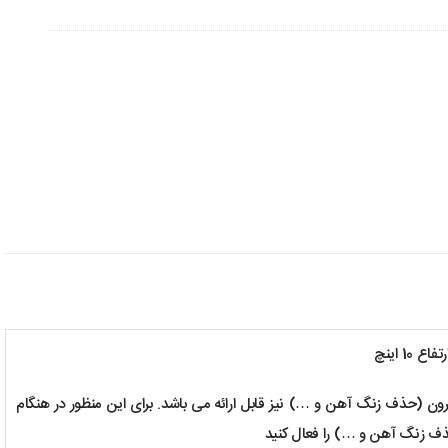
اه مدیا پلی استر (حذف شن و ماسه) +مدیا PP یک تا پنج میکرون (حذف زنگ آهن و …) نیز قابل ارائه می باشد. برای این منظور در هنگام