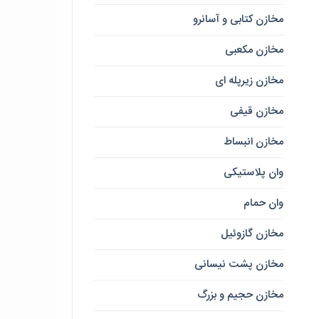
مخازن کتابی و آسانرو
مخازن مکعبی
مخازن زیرپله ای
مخازن قیفی
مخازن انبساط
وان پلاستیکی
وان حمام
مخازن گازوئیل
مخازن پشت نیسانی
مخازن حجیم و بزرگ