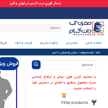
ارسال فوری درب آدرس در تهران و البرز
Ski
t
conten
جستجو
برای:
صفحه اصلی
مشتریان
چگونه بخریم
قیمت و ابعاد
فروش
خانه
/
کلیه محصولات
/
مخازن پلاستیکی 200 لیتر
فروش ویژ
جستجو
برای:
با محدود کردن طول، عرض و ارتفاع (سانتی
متر)، محصول منطبق با فضای در دسترس خود
را انتخاب نمایید.
Filter products