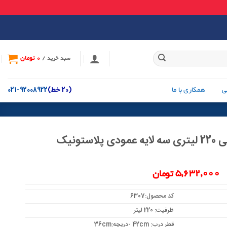
0
تومان
سبد خرید /
(20 خط)
92008922-021
ی
همکاری با ما
ستونیک
قیمت
قیمت
5,632,000
تومان
اصلی:
فعلی:
کد محصول:6307
6,083,000 تومان
5,632,000 تومان.
ظرفیت: 220 لیتر
بود.
قطر درب: 42cm -دریچه:36cm