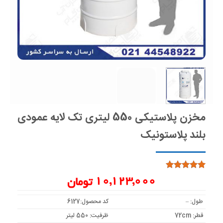
مخزن پلاستیکی 550 لیتری تک لایه عمودی
بلند پلاستونیک
1
امتیاز
5
از
10,123,000
تومان
5 امتیاز
مشتری
طول: –
کد محصول:6127
قطر: 72cm
ظرفیت: 550 لیتر