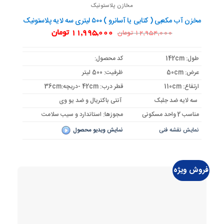
مخازن پلاستونیک
مخزن آب مکعبی ( کتابی یا آسانرو ) ۵۰۰ لیتری سه لایه پلاستونیک
قیمت
قیمت
11,995,000
تومان
12,954,000
تومان
اصلی:
فعلی:
12,954,000 تومان
11,995,000 تومان.
بود.
طول: 142cm
کد محصول:
عرض: 50cm
ظرفیت: 500 لیتر
ارتفاع: 110cm
قطر درب: 42cm -دریچه:36cm
سه لایه ضد جلبک
آنتی باکتریال و ضد یو وی
مناسب 2 واحد مسکونی
مجوزها: استاندارد و سیب سلامت
نمایش نقشه فنی
نمایش ویدیو محصول
فروش ویژه