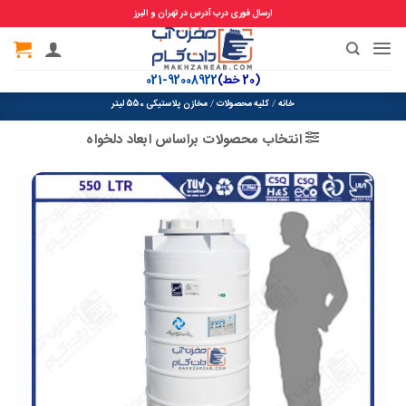
ارسال فوری درب آدرس در تهران و البرز
Ski
t
(20 خط)
92008922-021
conten
خانه
/
کلیه محصولات
/
مخازن پلاستیکی 550 لیتر
انتخاب محصولات براساس ابعاد دلخواه