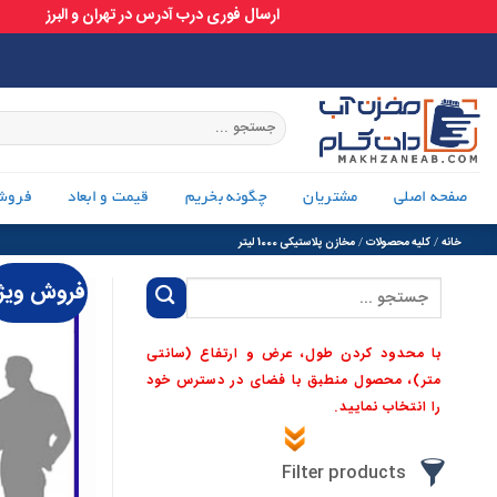
ارسال فوری درب آدرس در تهران و البرز
Ski
t
conten
جستجو
برای:
صفحه اصلی
مشتریان
چگونه بخریم
قیمت و ابعاد
فروش
خانه
/
کلیه محصولات
/
مخازن پلاستیکی 1000 لیتر
فروش ویژ
جستجو
برای:
با محدود کردن طول، عرض و ارتفاع (سانتی
متر)، محصول منطبق با فضای در دسترس خود
را انتخاب نمایید.
Filter products