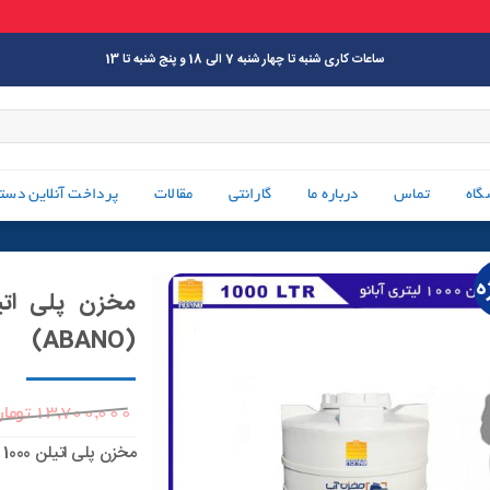
ساعات کاری شنبه تا چهار شنبه 7 الی 18 و پنج شنبه تا 13
گاه
تماس
درباره ما
گارانتی
مقالات
پرداخت آنلاین دست
ه
(ABANO)
13,700,000
توما
مخزن پلی اتیلن 1000 لیتری سه لایه عمودی آبانو (ABANO)