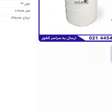
طول:**
قطر: 109cm
ارتفاع: 145cm