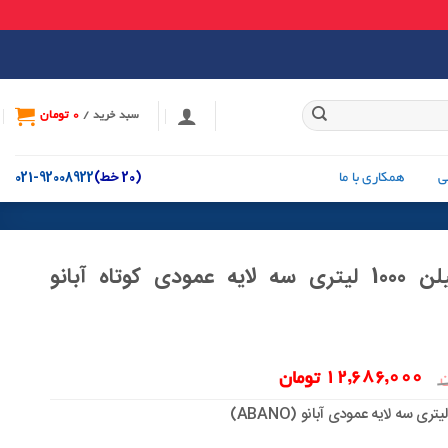
0
تومان
سبد خرید /
(20 خط)
92008922-021
ی
همکاری با ما
مخزن پلی اتیلن 1000 لیتری سه لایه عمودی کوتاه آبانو
قیمت
قیمت
12,686,000
ن
تومان
اصلی:
فعلی:
13,700,000 تومان
12,686,000 تومان.