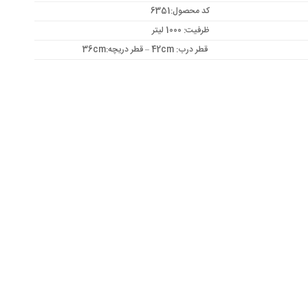
بود.
کد محصول:6351
ظرفیت: 1000 لیتر
قطر درب: 42cm – قطر دریچه:36cm