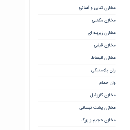
مخازن کتابی و آسانرو
مخازن مکعبی
مخازن زیرپله ای
مخازن قیفی
مخازن انبساط
وان پلاستیکی
وان حمام
مخازن گازوئیل
مخازن پشت نیسانی
مخازن حجیم و بزرگ