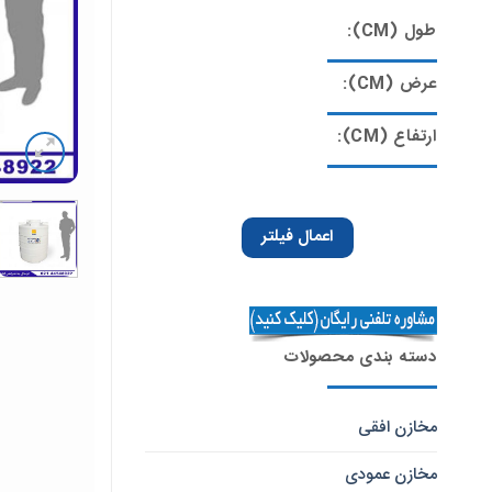
طول (CM):
عرض (CM):
ارتفاع (CM):
اعمال فیلتر
دسته بندی محصولات
مخازن افقی
مخازن عمودی