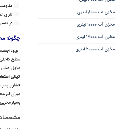
مقاومت ب
مخزن آب 8000 لیتری
دارای ات
در دستر
مخزن آب 10000 لیتری
مخزن آب 15000 لیتری
چگونه مخزن آب 
مخزن آب 20000 لیتری
ورود اجسامی
سطح داخلی آ
دلایل اصلی خ
فشار و پمپ 
میزان کلر مح
بسیار مخربی روی EPDM و کاٍئوچو و لاستیک تیوپ دارند. برای انتخاب مخزن آب با ابعاد 
مشخصات ف