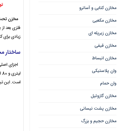
تو
مخازن کتابی و آسانرو
مخزن تحت فشار 80 
مخازن مکعبی
فلزی بعد از
مخازن زیرپله ای
زیادی برای 
مخازن قیفی
ساختار مخا
مخازن انبساط
اجزای اصل
وان پلاستیکی
لیتری و 80 لیتری در دو نوع درجه دار و بدون درجه تولید و مونتاژ می شوند
است. این تیوپ ها از ترکی
وان حمام
مخازن گازوئیل
مخازن پشت نیسانی
مخازن حجیم و بزرگ