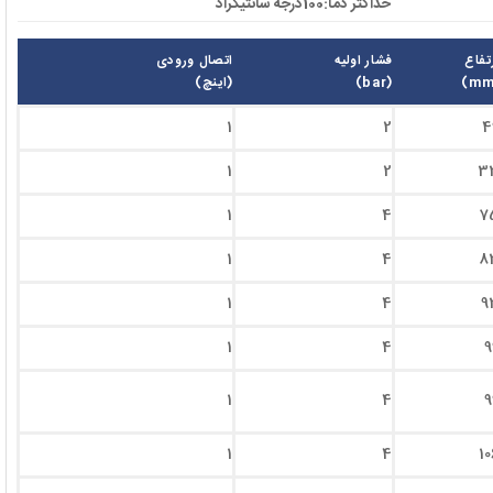
حداکثر دما:100درجه سانتیگراد
تفاع
فشار اولیه
اتصال ورودی
(bar)
(اینچ)
1
2
4
1
2
3
1
4
7
1
4
8
1
4
9
1
4
9
1
4
9
1
4
10