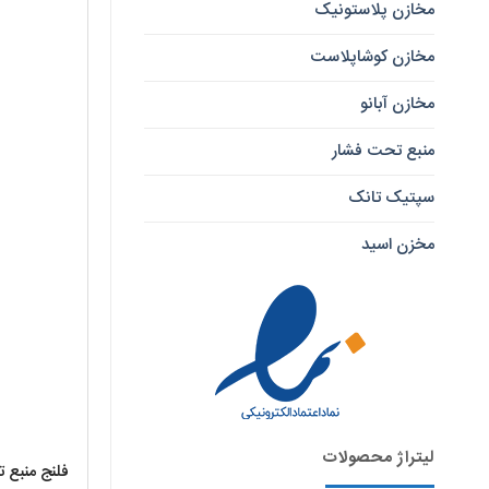
مخازن پلاستونیک
مخازن کوشاپلاست
مخازن آبانو
منبع تحت فشار
سپتیک تانک
مخزن اسید
لیتراژ محصولات
فلنج منبع ت