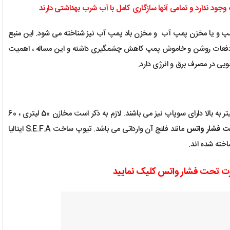
جود ندارد و تمامی آنها سازگاری کامل با آب شرب بهداشتی دارند
مپ
و یا مخزن پمپ آب و مخزن باد پمپ آب نیز شناخته می شود. این منبع
 دفعات روشن و خاموش پمپ کاهش چشمگیری داشته و این مساله ، اهمیت
ی در مصرف برق و انرژی دارد.
شامل تیوپ، فلنج، بدنه و والف است. مخازن 80 لیتر به بالا دارای سوپاپ نیز می باشند. لازم به ذکر است مخازن 50 لیتری ، 60
ت فشار واتس
مانند فلنج آن وارداتی می باشد. تیوپ ساخت S.E.F.A ایتالیا
زت تحت فشار واتس کلیک نمایید