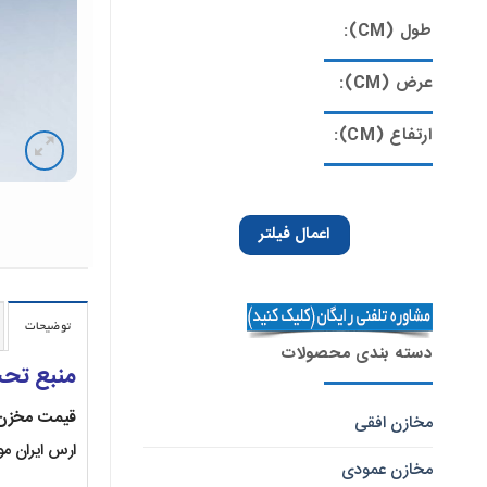
طول (CM):
عرض (CM):
ارتفاع (CM):
اعمال فیلتر
توضیحات
دسته بندی محصولات
منبع تحت فشار 80 لیتری 
قیمت مخزن
مخازن افقی
ارس ایران مون
مخازن عمودی