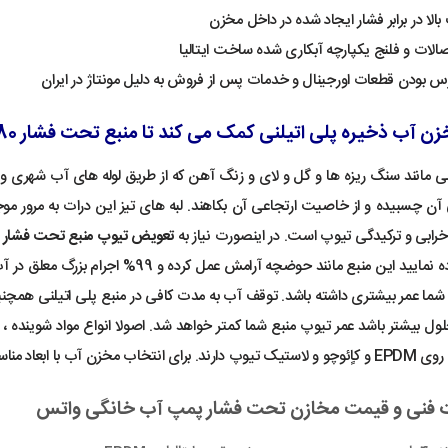
الا در برابر فشار ایجاد شده در داخل مخزن
صالات و فلنج یکپارچه آبکاری شده ساخت ایتالیا
س بودن قطعات اورجینال و خدمات پس از فروش به دلیل مونتاژ در ایران
ذخیره پلی اتیلنی کمک می کند تا منبع تحت فشار 80 لیتری عمر چند برابری داشته باشد؟
 مانند سنگ ریزه ها و گل و لای و زنگ آهن که از طریق لوله های آب شهری وا
ن چسبیده و از خاصیت ارتجاعی آن بکاهند. لبه های تیز این درات به مرور موج
رابی و ترکیدگی تیوپ است. در اینصورت نیاز به
تعویض تیوپ منبع تحت فشار یا
اتیلنی استفاده نمایید این منبع مانند 
شما عمر بیشتری داشته باشد. توقف آب به مدت کافی در منبع پلی اتیلنی همچ
لول بیشتر باشد عمر تیوپ منبع شما کمتر خواهد شد. اصولا انواع مواد شوینده ، 
مناسب و تحویل درب منزل به صفحه اصلی
نی و قیمت مخازن تحت فشار پمپ آب خانگی واتس