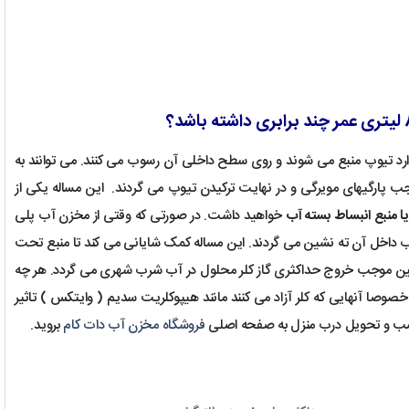
رد تیوپ منبع می شوند و روی سطح داخلی آن رسوب می کنند. می توانند به
ب پارگیهای مویرگی و در نهایت ترکیدن تیوپ می گردند. این مساله یکی از
 منبع انبساط بسته آب
خواهید داشت. در صورتی که وقتی از مخزن آب پلی
حوضچه آرامش عمل کرده و 99% اجرام بزرگ معلق در آب داخل آن ته نشین می گردند. این مساله کمک شایانی می کند تا منبع تحت
نین موجب خروج حداکثری گاز کلر محلول در آب شرب شهری می گردد. هر چه
خصوصا آنهایی که کلر آزاد می کنند مانند هیپوکلریت سدیم ( وایتکس ) تاثیر
فروشگاه مخزن آب دات کام
بروید.