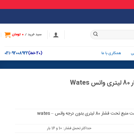
0
تومان
سبد خرید /
(20 خط)
92008922-021
ی
همکاری با ما
Wat
80 لیتری بدون درجه واتس – wates
حداکثر تحمل فشار : 10 و 16 بار