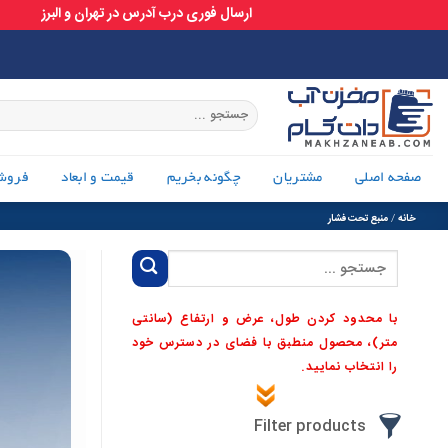
ارسال فوری درب آدرس در تهران و البرز
Ski
t
conten
جستجو
برای:
صفحه اصلی
مشتریان
چگونه بخریم
قیمت و ابعاد
فروش
خانه
/
منبع تحت فشار
جستجو
برای:
با محدود کردن طول، عرض و ارتفاع (سانتی
متر)، محصول منطبق با فضای در دسترس خود
را انتخاب نمایید.
Filter products