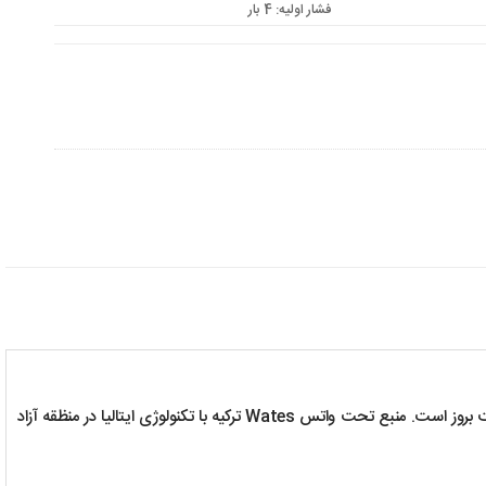
فشار اولیه: 4 بار
wates در این سایت بروز است. منبع تحت واتس Wates ترکیه با تکنولوژی ایتالیا در منظقه آزاد