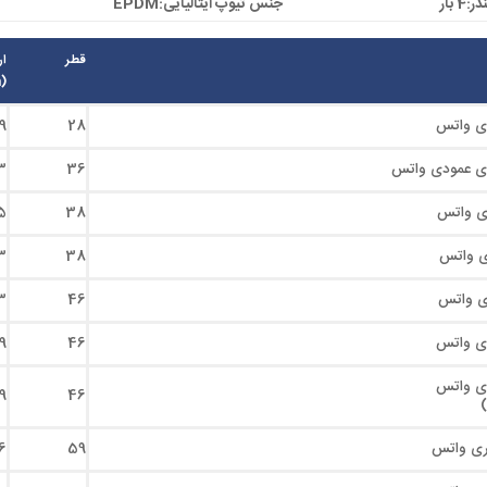
 بار
جنس تیوپ ایتالیایی:EPDM
قطر
ار
(mm)
9
28
3
36
5
38
3
38
3
46
9
46
9
46
6
59