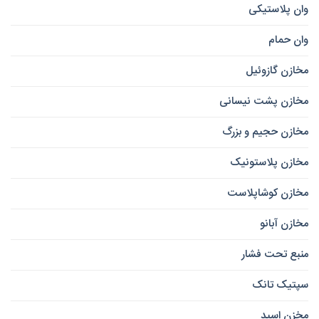
وان پلاستیکی
وان حمام
مخازن گازوئیل
مخازن پشت نیسانی
مخازن حجیم و بزرگ
مخازن پلاستونیک
مخازن کوشاپلاست
مخازن آبانو
منبع تحت فشار
سپتیک تانک
مخزن اسید