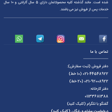
شده است. مانند گذشته کلیه محصولاتمان دارای 5 سال گارانتی و ۱۰ سال
خدمات پس از فروش نیز می باشند.
تماس با ما
دفتر فروش (ثبت سفارش):
021-44548922
(10 خط)
021-92008922
(20 خط)
دفتر کارخانه:
01133681388
گفتگو با تلگرام (کلیک کنید)
درخواست مشاوره رایگان (کلیک کنید)