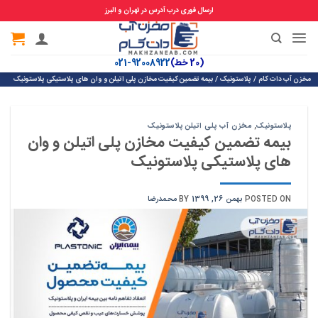
ارسال فوری درب آدرس در تهران و البرز
Ski
t
(20 خط)
92008922-021
conten
مخزن آب دات کام
/
پلاستونیک
/
بیمه تضمین کیفیت مخازن پلی اتیلن و وان های پلاستیکی پلاستونیک
پلاستونیک
,
مخزن آب پلی اتیلن پلاستونیک
بیمه تضمین کیفیت مخازن پلی اتیلن و وان
های پلاستیکی پلاستونیک
POSTED ON
بهمن 26, 1399
BY
محمدرضا