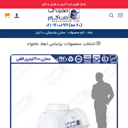
ارسال فوری درب آدرس در تهران و البرز
Ski
t
(20 خط)
92008922-021
conten
خانه
/
کلیه محصولات
/
مخازن پلاستیکی 200 لیتر
انتخاب محصولات براساس ابعاد دلخواه