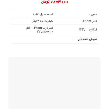
7,253,000
تومان
طول: -
کد محصول:6115
قطر: 66cm
ظرفیت: 350 لیتر
قطر درب:42cm - قطر
ارتفاع: 132cm
دریچه:32cm
نمایش نقشه فنی