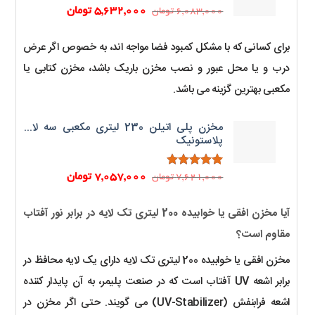
قیمت
قیمت
5,632,000
تومان
6,083,000
تومان
اصلی:
فعلی:
6,083,000 تومان
5,632,000 تومان.
برای کسانی که با مشکل کمبود فضا مواجه اند، به خصوص اگر عرض
بود.
درب و یا محل عبور و نصب مخزن باریک باشد، مخزن کتابی یا
مکعبی بهترین گزینه می باشد.
مخزن پلی اتیلن 230 لیتری مکعبی سه لایه
پلاستونیک
قیمت
قیمت
2
امتیاز
5.00
7,057,000
تومان
7,621,000
تومان
از 5 امتیاز
اصلی:
فعلی:
مشتری
7,621,000 تومان
7,057,000 تومان.
آیا مخزن افقی یا خوابیده 200 لیتری تک لایه در برابر نور آفتاب
بود.
مقاوم است؟
مخزن افقی یا خوابیده 200 لیتری تک لایه دارای یک لایه محافظ در
برابر اشعه UV آفتاب است که در صنعت پلیمر، به آن پایدار کننده
اشعه فرابنفش (UV-Stabilizer) می گویند. حتی اگر مخزن در