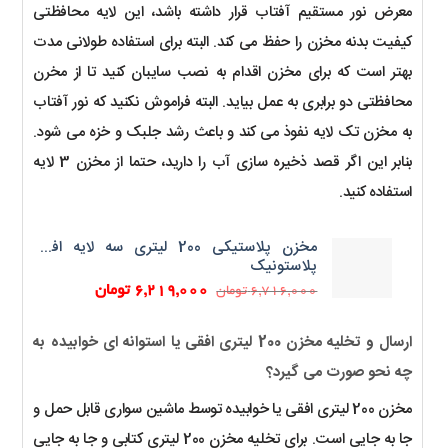
معرض نور مستقیم آفتاب قرار داشته باشد، این لایه محافظتی
کیفیت بدنه مخزن را حفظ می کند. البته برای استفاده طولانی مدت
بهتر است که برای مخزن اقدام به نصب سایبان کنید تا از مخرن
محافظتی دو برابری به عمل بیاید. البته فراموش نکنید که نور آفتاب
به مخزن تک لایه نفوذ می کند و باعث رشد جلبک و خزه می شود.
بنابر این اگر قصد ذخیره سازی آب را دارید، حتما از مخزن 3 لایه
استفاده کنید.
مخزن پلاستیکی 200 لیتری سه لایه افقی
پلاستونیک
قیمت
قیمت
6,219,000
تومان
6,716,000
تومان
اصلی:
فعلی:
6,716,000 تومان
6,219,000 تومان.
ارسال و تخلیه مخزن 200 لیتری افقی یا استوانه ای خوابیده به
بود.
چه نحو صورت می گیرد؟
مخزن 200 لیتری افقی یا خوابیده توسط ماشین سواری قابل حمل و
جا به جایی است. برای تخلیه مخزن 200 لیتری کتابی و جا به جایی