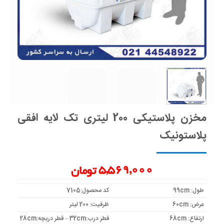
مخزن پلاستیکی 200 لیتری تک لایه افقی
پلاستونیک
5,569,000
تومان
طول: 99cm
کد محصول:7105
عرض: 60cm
ظرفیت: 200 لیتر
ارتفاع: 68cm
قطر درب:32cm – قطر دریچه:28cm