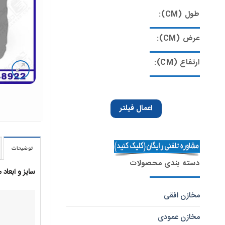
طول (CM):
عرض (CM):
ارتفاع (CM):
اعمال فیلتر
توضیحات
دسته بندی محصولات
سایز و ابعاد مخزن پلاستیکی 350 لیتری
مخازن افقی
مخازن عمودی