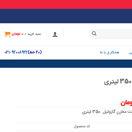
0
تومان
سبد خرید /
(20 خط)
92008922-021
ی
همکاری با ما
مان
ن گازوئیل 350 لیتری
کد محصول: