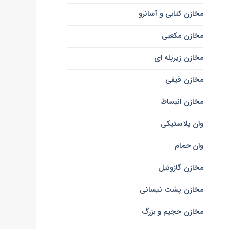
مخازن کتابی و آسانرو
مخازن مکعبی
مخازن زیرپله ای
مخازن قیفی
مخازن انبساط
وان پلاستیکی
وان حمام
مخازن گازوئیل
مخازن پشت نیسانی
مخازن حجیم و بزرگ