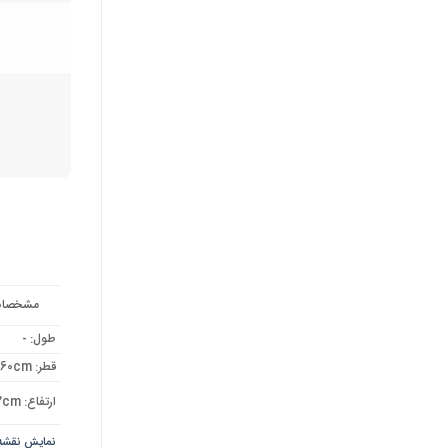
مشخصات، اب
طول: -
قطر: 60cm
ارتفاع: 102cm
نمایش نقشه