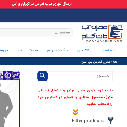
ارسال فوری درب آدرس در تهران و البرز
Ski
t
conten
جستجو
برای:
صفحه اصلی
مشتریان
چگونه بخریم
قیمت و ابعاد
فروش
خانه
/
مخزن گازوئیل پلی اتیلن
جستجو
برای:
با محدود کردن طول، عرض و ارتفاع (سانتی
متر)، محصول منطبق با فضای در دسترس خود
را انتخاب نمایید.
Filter products