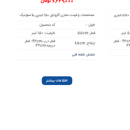
6,229,000
تومان
مشخصات و قیمت مخزن گازوئیل 150 لیتری پلاستونیک
طول: -
کد محصول:
قطر: 55cm
ظرفیت: 150 لیتر
قطر درب: 42cm - قطر
قطر درب:42cm- قطر
ارتفاع: 85cm
دریچه:36cm
نمایش نقشه فنی
اطلاعات بیشتر