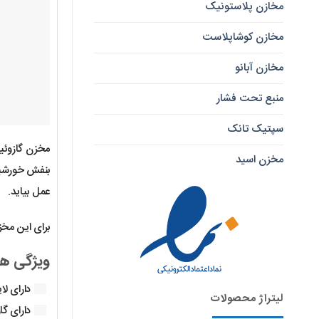
مخازن پلاستونیک
مخازن کوشاپلاست
مخازن آبانو
منبع تحت فشار
سپتیک تانک
مخزن اسید
بنفش خورشید 
عمل بیاید.
برای این مخز
ویژگی ها
دارای لایه
لیتراژ محصولات
دارای گ