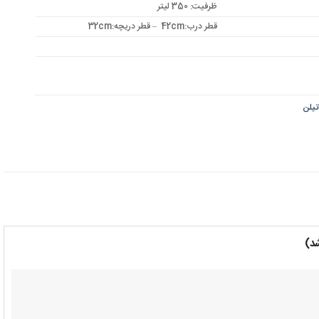
ظرفیت: 350 لیتر
قطر درب:42cm – قطر دریچه:32cm
تیلن