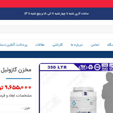
ساعات کاری شنبه تا چهار شنبه 7 الی 18 و پنج شنبه تا 13
گاه
تماس
درباره ما
گارانتی
مقالات
پرداخت آنلاین دست
مخزن گازوئیل 350 لیتری
9,655,000
تو
مشخصات، ابعاد و قیمت مخز
طول: –