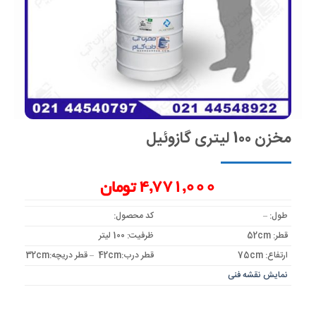
مخزن 100 لیتری گازوئیل
4,771,000
تومان
طول: –
کد محصول:
قطر: 52cm
ظرفیت: 100 لیتر
ارتفاع: 75cm
قطر درب:42cm – قطر دریچه:32cm
نمایش نقشه فنی