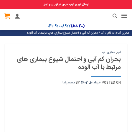
ارسال فوری درب آدرس در تهران و البرز
Ski
t
(20 خط)
92008922-021
conten
مخزن آب دات کام
/
آب
/
بحران کم آبی و احتمال شیوع بیماری های مرتبط با آب آلوده
آب
,
مخزن آب
بحران کم آبی و احتمال شیوع بیماری های
مرتبط با آب آلوده
POSTED ON
خرداد 10, 1402
BY
محمدرضا