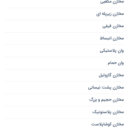
مخازن مکعبی
مخازن زیرپله ای
مخازن قیفی
مخازن انبساط
وان پلاستیکی
وان حمام
مخازن گازوئیل
مخازن پشت نیسانی
مخازن حجیم و بزرگ
مخازن پلاستونیک
مخازن کوشاپلاست