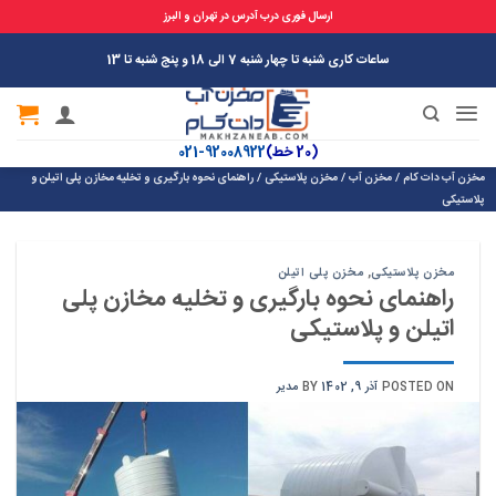
ارسال فوری درب آدرس در تهران و البرز
Ski
ساعات کاری شنبه تا چهار شنبه 7 الی 18 و پنج شنبه تا 13
t
conten
(20 خط)
92008922-021
مخزن آب دات کام
/
مخزن آب
/
مخزن پلاستیکی
/
راهنمای نحوه بارگیری و تخلیه مخازن پلی اتیلن و
پلاستیکی
مخزن پلاستیکی
,
مخزن پلی اتیلن
راهنمای نحوه بارگیری و تخلیه مخازن پلی
اتیلن و پلاستیکی
POSTED ON
آذر 9, 1402
BY
مدیر