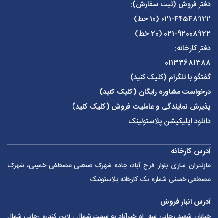
دفتر فروش (ثبت سفارش):
021-44548922
(10 خط)
021-92008922
(20 خط)
دفتر کارخانه:
01133681388
گفتگو با تلگرام (کلیک کنید)
درخواست مشاوره رایگان (کلیک کنید)
پذیرش نمایندگی و عاملیت فروش (کلیک کنید)
دانلود اپلیکیشن پلاستولینک
آدرس کارخانه
مازندران ساری بلوار فرح آباد، جاده شهرک صنعتی مصطفی خمینی، شهرک
مصطفی خمینی شماره یک کارخانه پلاستونیک
آدرس انبار فروش
خیابان شهید رجایی سه راه خیرآباد به سمت شمال ، لاین کندرو رجایی شمال