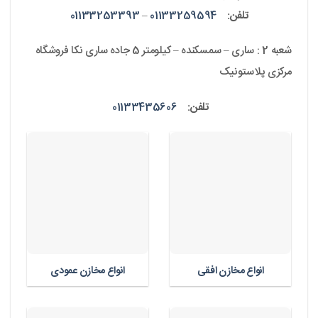
تلفن:
01133259594
–
01133253393
شعبه 2 : ساری – سمسکنده – کیلومتر 5 جاده ساری نکا فروشگاه
مرکزی پلاستونیک
تلفن:
01133435606
انواع مخازن افقی
انواع مخازن عمودی