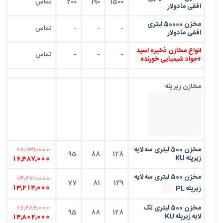
1500
190
200
تماس
افقی مادولار
مخزن 50000 لیتری
-
-
-
تماس
افقی مادولار
انواع مخازن ذخیره اسید
-
-
-
تماس
+مواد شیمیایی خورنده
مخازن زیر پله
مخزن 500 لیتری سه لایه
18,136,000
95
88
128
زیرپله KU
16,487,000
مخزن 500 لیتری سه لایه
14,271,000
77
81
129
زیرپله PL
13,214,000
مخزن 500 لیتری تک
16,282,000
95
88
128
لایه زیرپله KU
14,802,000