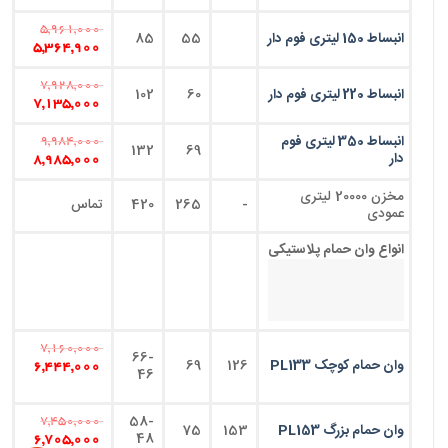
5,961,000
انبساط 150 لیتری فوم دار
55
85
5,364,900
7,928,000
انبساط 220 لیتری فوم دار
60
102
7,135,000
انبساط 350 لیتری فوم
9,984,000
132
69
دار
8,985,000
مخزن 20000 لیتری
-
265
420
تماس
عمودی
انواع وان حمام پلاستیکی
7,160,000
66-
وان حمام کوچک PL133
126
69
6,444,000
46
58-
7,450,000
وان حمام بزرگ PL153
153
75
48
6,705,000