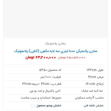
مخازن پلاستونیک
مخزن پلاستیکی 1000 لیتری سه لایه مکعبی (کتابی) پلاستونیک
قیمت
قیمت
23,200,000
تومان
25,054,000
تومان
اصلی:
فعلی:
25,054,000 تومان
23,200,000 تومان.
بود.
طول: 163cm
کد محصول:5350
عرض: 62cm
ظرفیت: 1000 لیتر
ارتفاع: 140cm
قطر درب: 42cm -دریچه:36cm
سه لایه ضد جلبک
آنتی باکتریال و ضد یو وی
مناسب 4 واحد مسکونی
مجوزها: استاندارد و سیب سلامت
نمایش نقشه فنی
نمایش ویدیو محصول