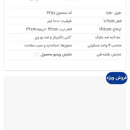
اصلی:
فعلی:
16,455,000 تومان
15,237,000 تومان.
بود.
طول: -cm
کد محصول:6351
قطر: 109cm
ظرفیت: 1000 لیتر
ارتفاع: 145cm
قطر درب: 42cm -دریچه:36cm
سه لایه ضد جلبک
آنتی باکتریال و ضد یو وی
مناسب 4 واحد مسکونی
مجوزها: استاندارد و سیب سلامت
نمایش نقشه فنی
نمایش ویدیو محصول
فروش ویژه