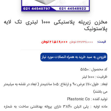
مخزن زیرپله پلاستیکی 1000 لیتری تک لایه
پلاستونیک
قیمت
قیمت
قیمت:
21,516,000
تومان
23,236,000
تومان
اصلی:
فعلی:
23,236,000 تومان
21,516,000 تومان.
بود.
افزودن به سبد خرید به همراه اتصالات مورد نیاز
کد محصول : 5150
ظرفیت : 1000 لیتر
ابعاد: طول:170 عرض:90 و ارتفاع: 105 سانتیمتر ( ابعاد در نقشه به میلیمتر
می باشند)
تولید کننده : Plastonic Co
ماده اولیه : پلی اتیلن 3840 دارای پروانه بهداشتی ساخت به شماره