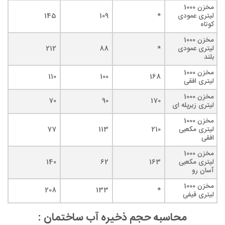
مخزن 1000
لیتری عمودی
*
109
145
کوتاه
مخزن 1000
لیتری عمودی
*
88
212
بلند
مخزن 1000
110
100
168
لیتری افقی
مخزن 1000
70
90
170
لیتری زیرپله ای
مخزن 1000
لیتری مکعبی
210
113
77
افقی
مخزن 1000
لیتری مکعبی
163
62
140
آسان رو
مخزن 1000
208
133
*
لیتری قیفی
محاسبه حجم ذخیره آب ساختمان :