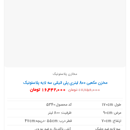
مخازن پلاستونیک
مخزن مکعبی 800 لیتری پلی اتیلنی سه لایه پلاستونیک
قیمت
قیمت
16,442,000
تومان
17,756,000
تومان
اصلی:
فعلی:
17,756,000 تومان
16,442,000 تومان.
بود.
طول: 170cm
کد محصول:5340
عرض: 90cm
ظرفیت: 800 لیتر
ارتفاع: 70cm
قطر درب: 55cm -دریچه:47cm
سه لایه ضد جلبک
آنتی باکتریال و ضد یو وی