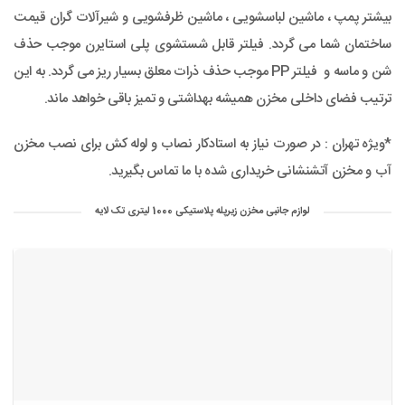
بیشتر پمپ ، ماشین لباسشویی ، ماشین ظرفشویی و شیرآلات گران قیمت
ساختمان شما می گردد. فیلتر قابل شستشوی پلی استایرن موجب حذف
شن و ماسه و فیلتر PP موجب حذف ذرات معلق بسیار ریز می گردد. به این
ترتیب فضای داخلی مخزن همیشه بهداشتی و تمیز باقی خواهد ماند.
*ویژه تهران : در صورت نیاز به استادکار نصاب و لوله کش برای نصب مخزن
آب و مخزن آتشنشانی خریداری شده با ما تماس بگیرید.
لوازم جانبی مخزن زیرپله پلاستیکی 1000 لیتری تک لایه