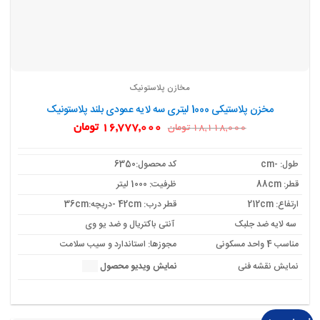
مخازن پلاستونیک
مخزن پلاستیکی 1000 لیتری سه لایه عمودی بلند پلاستونیک
قیمت
قیمت
16,777,000
تومان
18,118,000
تومان
اصلی:
فعلی:
18,118,000 تومان
16,777,000 تومان.
بود.
طول: -cm
کد محصول:6350
قطر: 88cm
ظرفیت: 1000 لیتر
ارتفاع: 212cm
قطر درب: 42cm -دریچه:36cm
سه لایه ضد جلبک
آنتی باکتریال و ضد یو وی
مناسب 4 واحد مسکونی
مجوزها: استاندارد و سیب سلامت
نمایش نقشه فنی
نمایش ویدیو محصول