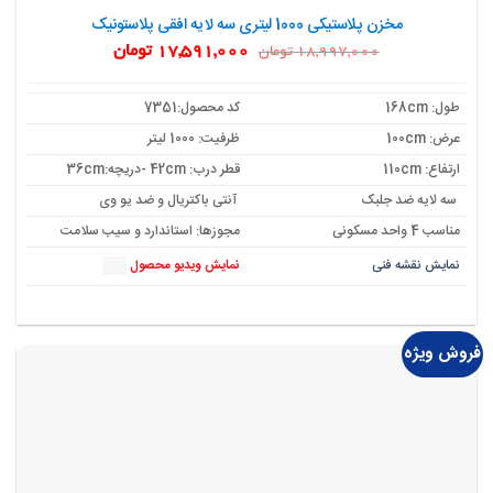
مخزن پلاستیکی 1000 لیتری سه لایه افقی پلاستونیک
قیمت
قیمت
17,591,000
تومان
18,997,000
تومان
اصلی:
فعلی:
18,997,000 تومان
17,591,000 تومان.
بود.
طول: 168cm
کد محصول:7351
عرض: 100cm
ظرفیت: 1000 لیتر
ارتفاع: 110cm
قطر درب: 42cm -دریچه:36cm
سه لایه ضد جلبک
آنتی باکتریال و ضد یو وی
مناسب 4 واحد مسکونی
مجوزها: استاندارد و سیب سلامت
نمایش نقشه فنی
نمایش ویدیو محصول
فروش ویژه