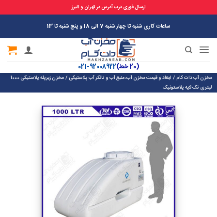
ارسال فوری درب آدرس در تهران و البرز
Ski
ساعات کاری شنبه تا چهار شنبه 7 الی 18 و پنج شنبه تا 13
t
conten
(20 خط)
92008922-021
مخزن آب دات کام
/
ابعاد و قیمت مخزن آب، منبع آب و تانکر آب پلاستیکی
/
مخزن زیرپله پلاستیکی 1000
لیتری تک لایه پلاستونیک