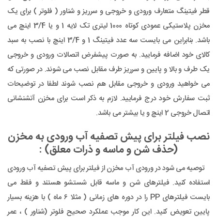
قطر فیتینگ متعارف ورودی و خروجی و سرریز و شناور ( فلوتر ) برای یک
مخزن پلاستیکی عمودی کوتاه 1000 لیتری تک لایه 1 و یا 3/4 اینچ می
باشد. بنابراین می بایست سه عدد فیتینگ 1 و 3/4 اینچ با نصب به سبد
کالای خود اضافه فرمایید. به صورت پیشفرض اتصالات ورودی و خروجی
یک طرف و بالا و پایین و سرریز طرف مقابل نصب می شوند. در صورتی که
می خواهید ورودی و خروجی مقابل هم نصب شوند لطفا در توضیحات
ثبت سفارش خود درج فرمایید. لازم به ذکر است برای مخزن آتشنشانی
اتصال خروجی 2 اینچ و یا بیشتر می باشد.
نصب فیلتر برای پیش تصفیه آب ورودی به مخزن
(حذف شن و ماسه و ذرات معلق) :
توصیه می شود در ورودی آب مخزن از فیلتر برای پیش تصفیه آب ورودی
استفاده کنید. فیلترهای شن و ماسه قابل شستشو هستند و فقط می
بایست فیلترهای PP را در دوره های زمانی ( مثلا ۶ ماه ) با هزینه بسیار
پایین تعویض کنید. این کار موجب عملکرد صحیح فلوتر (شناور ) ، عمر