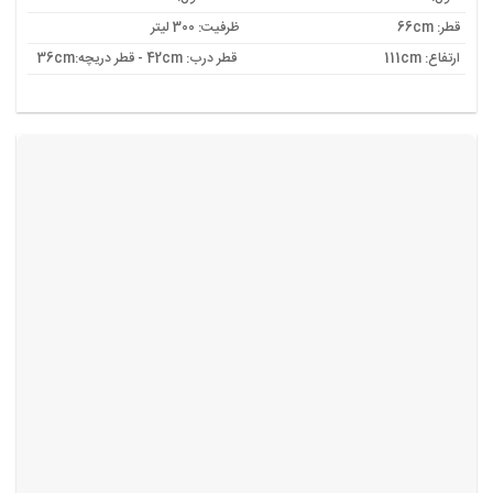
قطر: 66cm
ظرفیت: 300 لیتر
ارتفاع: 111cm
قطر درب: 42cm - قطر دریچه:36cm