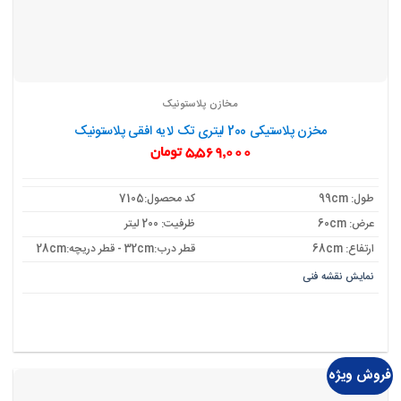
مخازن پلاستونیک
مخزن پلاستیکی 200 لیتری تک لایه افقی پلاستونیک
5,569,000
تومان
طول: 99cm
کد محصول:7105
عرض: 60cm
ظرفیت: 200 لیتر
ارتفاع: 68cm
قطر درب:32cm - قطر دریچه:28cm
نمایش نقشه فنی
فروش ویژه