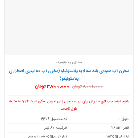
مخازن پلاستونیک
مخزن آب عمودی بلند سه لایه پلاستونیکو (مخزن آب 80 لیتری اضطراری
پلاستونیکو)
قیمت
قیمت
3,700,000
تومان
4,006,000
تومان
اصلی:
فعلی:
4,006,000 تومان
3,700,000 تومان.
بود.
با توجه به حجم بالای سفارش برای این محصول زمان تحویل ممکن است تا 72 ساعت به
طول انجامد
طول: -
کد محصول:6306
قطر: 26cm
ظرفیت: 80 لیتر
ارتفاع: 182cm
قطر درب:cm- قطر دریچه: