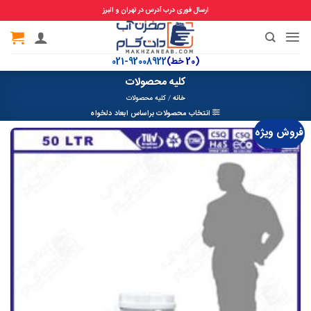
ارسال فوری درب آدرس در تهران و البرز
Ski
t
(20 خط)
92008922-021
conten
کلیه محصولات
خانه
/
کلیه محصولات
انتخاب محصولات براساس ابعاد دلخواه
فروش ویژه