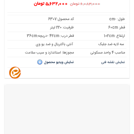
قیمت
قیمت
5,632,000
تومان
6,083,000
تومان
اصلی:
فعلی:
6,083,000 تومان
5,632,000 تومان.
بود.
طول: -cm
کد محصول:6307
قطر: 60cm
ظرفیت: 220 لیتر
ارتفاع: 102cm
قطر درب: 42cm -دریچه:36cm
سه لایه ضد جلبک
آنتی باکتریال و ضد یو وی
مناسب 4 واحد مسکونی
مجوزها: استاندارد و سیب سلامت
نمایش نقشه فنی
نمایش ویدیو محصول