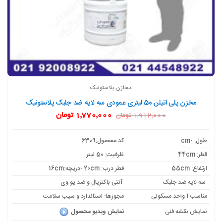
مخازن پلاستونیک
مخزن پلی اتیلن 50 لیتری عمودی سه لایه ضد جلبک پلاستونیک
قیمت
قیمت
1,770,000
تومان
1,912,000
تومان
اصلی:
فعلی:
1,912,000 تومان
1,770,000 تومان.
بود.
طول: -cm
کد محصول:6309
قطر: 44cm
ظرفیت: 50 لیتر
ارتفاع: 55cm
قطر درب: 20cm -دریچه:16cm
سه لایه ضد جلبک
آنتی باکتریال و ضد یو وی
مناسب 1 واحد مسکونی
مجوزها: استاندارد و سیب سلامت
نمایش نقشه فنی
نمایش ویدیو محصول