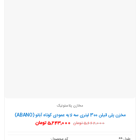
مخازن پلاستونیک
مخزن پلی اتیلن 300 لیتری سه لایه عمودی کوتاه آبانو (ABANO)
قیمت
قیمت
5,243,000
تومان
5,662,000
تومان
اصلی:
فعلی:
5,662,000 تومان
5,243,000 تومان.
بود.
طول:**
کد محصول: