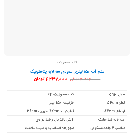
کلیه محصولات
منبع آب 150 لیتری عمودی سه لایه پلاستونیک
قیمت
قیمت
4,437,000
تومان
4,792,000
تومان
اصلی:
فعلی:
4,792,000 تومان
4,437,000 تومان.
بود.
طول: -cm
کد محصول:6305
قطر: 54cm
ظرفیت: 150 لیتر
ارتفاع: 84cm
قطر درب: 42cm -دریچه:36cm
سه لایه ضد جلبک
آنتی باکتریال و ضد یو وی
مناسب 4 واحد مسکونی
مجوزها: استاندارد و سیب سلامت