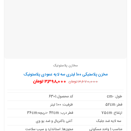
مخازن پلاستونیک
مخزن پلاستیکی 100 لیتری سه لایه عمودی پلاستونیک
قیمت
قیمت
3,398,000
تومان
3,670,000
تومان
اصلی:
فعلی:
3,670,000 تومان
3,398,000 تومان.
بود.
طول: -cm
کد محصول:6301
قطر: 52cm
ظرفیت: 100 لیتر
ارتفاع: 75cm
قطر درب: 42cm -دریچه:36cm
سه لایه ضد جلبک
آنتی باکتریال و ضد یو وی
مناسب 1 واحد مسکونی
مجوزها: استاندارد و سیب سلامت