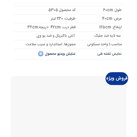
7,621,000 تومان
7,057,000 تومان.
بود.
طول: 60cm
کد محصول:5305
عرض: 40cm
ظرفیت: 230 لیتر
ارتفاع: 125cm
قطر درب: 42cm -دریچه:36cm
سه لایه ضد جلبک
آنتی باکتریال و ضد یو وی
مناسب 1 واحد مسکونی
مجوزها: استاندارد و سیب سلامت
نمایش نقشه فنی
نمایش ویدیو محصول
فروش ویژه