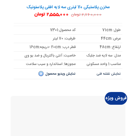
مخزن پلاستیکی 70 لیتری سه لایه افقی پلاستونیک
قیمت
قیمت
2,555,000
تومان
2,760,000
تومان
اصلی:
فعلی:
2,760,000 تومان
2,555,000 تومان.
بود.
طول: 71cm
کد محصول:7301
عرض: 44cm
ظرفیت: 70 لیتر
ارتفاع: 48cm
قطر درب: 20cm -دریچه:16cm
مدل: سه لایه ضد جلبک
خاصیت: آنتی باکتریال و ضد یو وی
مناسب 1 واحد مسکونی
مجوزها: استاندارد و سیب سلامت
نمایش نقشه فنی
نمایش ویدیو محصول
فروش ویژه