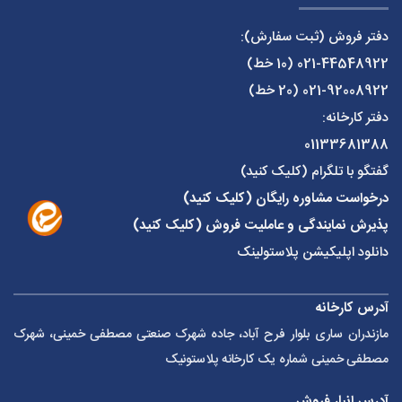
دفتر فروش (ثبت سفارش):
021-44548922
(10 خط)
021-92008922
(20 خط)
دفتر کارخانه:
01133681388
گفتگو با تلگرام (کلیک کنید)
درخواست مشاوره رایگان (کلیک کنید)
پذیرش نمایندگی و عاملیت فروش (کلیک کنید)
دانلود اپلیکیشن پلاستولینک
آدرس کارخانه
مازندران ساری بلوار فرح آباد، جاده شهرک صنعتی مصطفی خمینی، شهرک
مصطفی خمینی شماره یک کارخانه پلاستونیک
آدرس انبار فروش