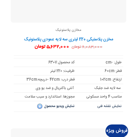
مخازن پلاستونیک
مخزن پلاستیکی 220 لیتری سه لایه عمودی پلاستونیک
قیمت
قیمت
5,632,000
تومان
6,083,000
تومان
اصلی:
فعلی:
6,083,000 تومان
5,632,000 تومان.
بود.
طول: -cm
کد محصول:6307
قطر: 60cm
ظرفیت: 220 لیتر
ارتفاع: 102cm
قطر درب: 42cm -دریچه:36cm
سه لایه ضد جلبک
آنتی باکتریال و ضد یو وی
مناسب 4 واحد مسکونی
مجوزها: استاندارد و سیب سلامت
نمایش نقشه فنی
نمایش ویدیو محصول
فروش ویژه