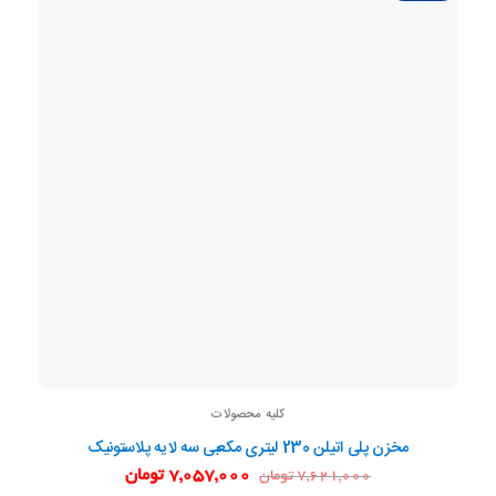
کلیه محصولات
مخزن پلی اتیلن 230 لیتری مکعبی سه لایه پلاستونیک
قیمت
قیمت
7,057,000
تومان
7,621,000
تومان
اصلی:
فعلی: