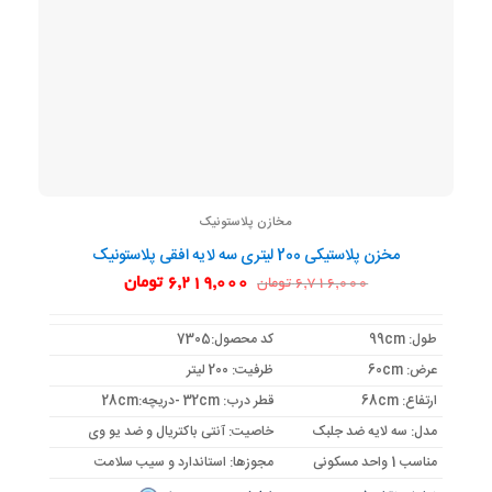
مخازن پلاستونیک
مخزن پلاستیکی 200 لیتری سه لایه افقی پلاستونیک
قیمت
قیمت
6,219,000
تومان
6,716,000
تومان
اصلی:
فعلی:
6,716,000 تومان
6,219,000 تومان.
بود.
طول: 99cm
کد محصول:7305
عرض: 60cm
ظرفیت: 200 لیتر
ارتفاع: 68cm
قطر درب: 32cm -دریچه:28cm
مدل: سه لایه ضد جلبک
خاصیت: آنتی باکتریال و ضد یو وی
مناسب 1 واحد مسکونی
مجوزها: استاندارد و سیب سلامت