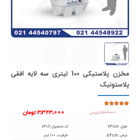
مخزن پلاستیکی 100 لیتری سه لایه افقی
پلاستونیک
1
امتیاز
5
از
3,323,000
تومان
3,589,000
تومان
قیمت
قیمت
5 امتیاز
مشتری
اصلی:
فعلی:
طول: 73cm
کد محصول:7302
3,323,000 تومان.
3,589,000 تومان
عرض: 54cm
ظرفیت: 100 لیتر