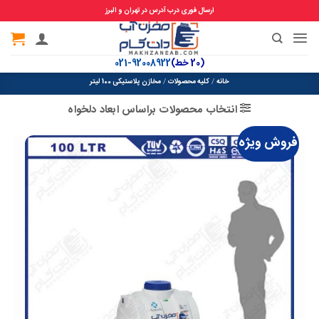
ارسال فوری درب آدرس در تهران و البرز
Ski
t
(20 خط)
92008922-021
conten
خانه
/
کلیه محصولات
/
مخازن پلاستیکی 100 لیتر
انتخاب محصولات براساس ابعاد دلخواه
فروش ویژه