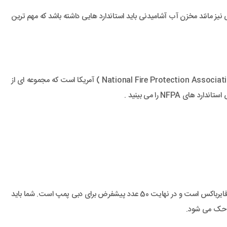
 مانند مخزن آب آشامیدنی باید استاندارد هایی داشته باشد که مهم ترین
حجم استاندارد مخزن آب آتش نشانی بر اساس استاندارد اعلامی NFPA تعیین می شود. سازمان NFPA در واقع انجمن ملی حفاظت از آتش سوزی ( National Fire Protection Association ) آمریکا است که مجموعه ای از
NF را می بینید .
امکان دارد فرمول بالا را به شکل Q = 50 N نیز ببینید. در این حالت نیز Q همان حداقل حجم مخزن مورد نیاز است، N تعداد جعبه های آتش نشانی یا همان فایرباکس است و در نهایت 50 عدد پیشفرض برای دبی پمپ است. شما باید