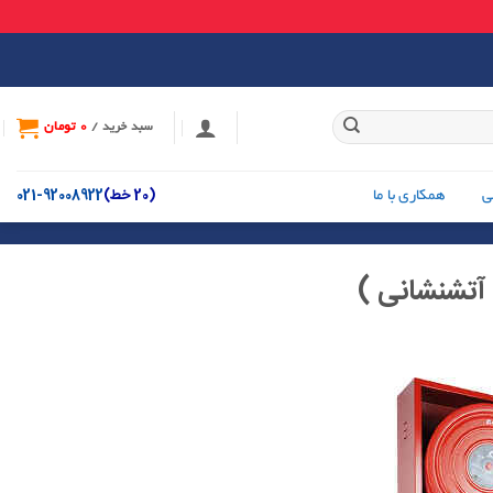
0
تومان
سبد خرید /
(20 خط)
92008922-021
ی
همکاری با ما
آتشنشانی )