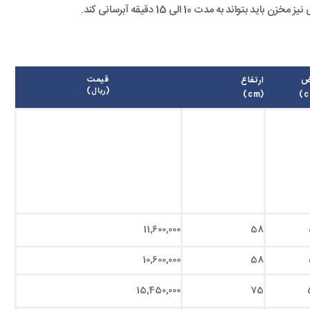
قیمت
ض
ارتفاع
(ریال)
(cm)
11,600,000
58
10,600,000
58
15,450,000
75