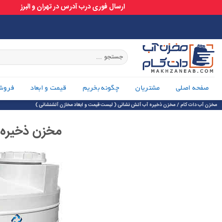
ارسال فوری درب آدرس در تهران و البرز
Ski
t
conten
جستجو
برای:
صفحه اصلی
مشتریان
چگونه بخریم
قیمت و ابعاد
فروش
مخزن آب دات کام
/
مخزن ذخیره آب آتش نشانی ( لیست قیمت و ابعاد مخازن آتشنشانی )
مخزن ذخیره 